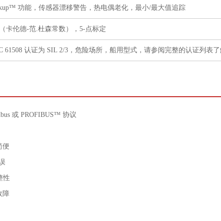
ackup™ 功能，传感器漂移警告，热电偶老化，最小/最大值追踪
（卡伦德-范.杜森常数），5-点标定
C 61508 认证为 SIL 2/3，危险场所，船用型式，请参阅完整的认证列表
s 或 PROFIBUS™ 协议
简便
错误
完整性
故障