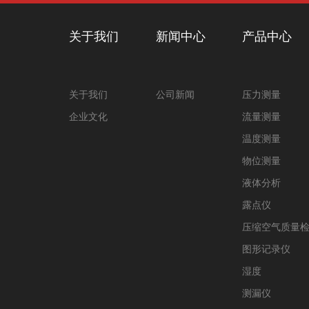
关于我们
新闻中心
产品中心
关于我们
公司新闻
压力测量
企业文化
流量测量
温度测量
物位测量
液体分析
露点仪
压缩空气质量
图形记录仪
湿度
测漏仪