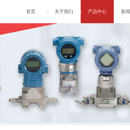
首页
关于我们
产品中心
新