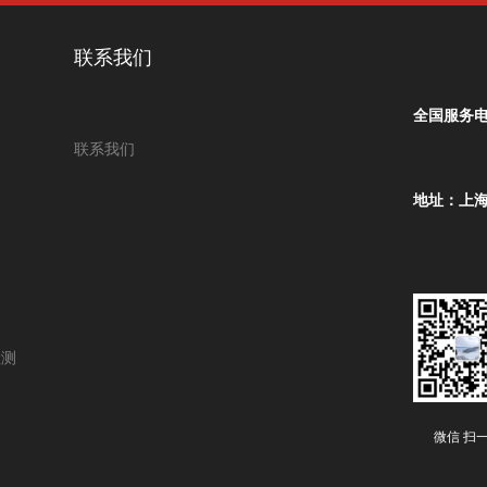
联系我们
全国服务电
联系我们
地址：上海
检测
微信 扫