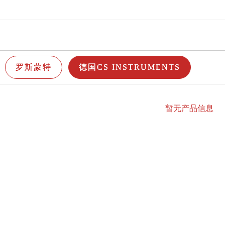
罗斯蒙特
德国CS INSTRUMENTS
暂无产品信息