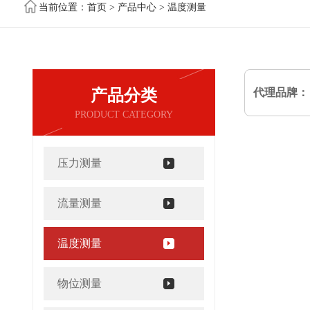
当前位置：
首页
>
产品中心
>
温度测量
产品分类
代理品牌：
PRODUCT CATEGORY
压力测量
流量测量
温度测量
物位测量